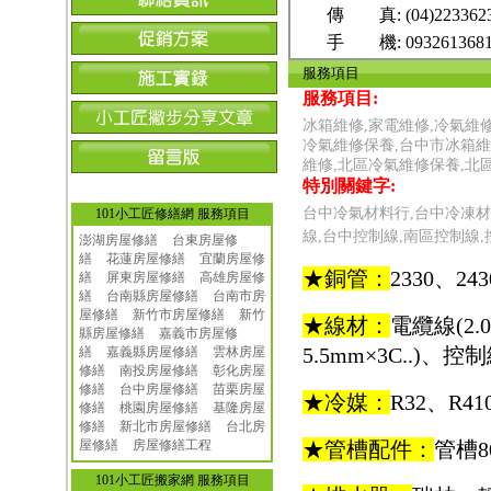
傳 真:
(04)223362
手 機:
093261368
服務項目
服務項目:
冰箱維修,家電維修,冷氣維
冷氣維修保養,台中市冰箱維
維修,北區冷氣維修保養,北
特別關鍵字:
台中冷氣材料行,台中冷凍材
101小工匠修繕網 服務項目
線,台中控制線,南區控制線,
澎湖房屋修繕
台東房屋修
繕
花蓮房屋修繕
宜蘭房屋修
★銅管：
2330、24
繕
屏東房屋修繕
高雄房屋修
繕
台南縣房屋修繕
台南市房
屋修繕
新竹市房屋修繕
新竹
★線材：
電纜線(2.0
縣房屋修繕
嘉義市房屋修
5.5mm×3C..)、控制
繕
嘉義縣房屋修繕
雲林房屋
修繕
南投房屋修繕
彰化房屋
修繕
台中房屋修繕
苗栗房屋
★冷媒：
R32、R41
修繕
桃園房屋修繕
基隆房屋
修繕
新北市房屋修繕
台北房
屋修繕
房屋修繕工程
★管槽配件：
管槽80.
101小工匠搬家網 服務項目