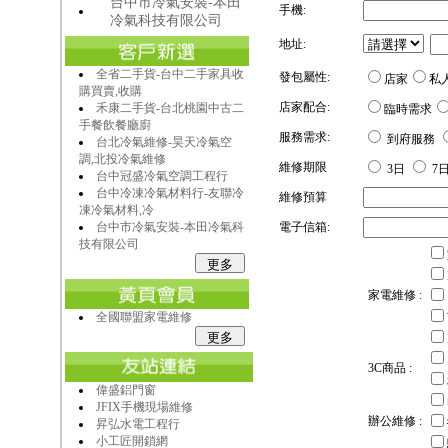
台中市冷氣安裝-本田
手機:
冷氣科技有限公司
地址:
全省二手貨-台中二手家具收
發包屬性:
店家
私
購買賣,收購
店家配合:
禾康二手貨-台北桃園中古二
臨時需求
手餐飲餐廳廚
服務需求:
到府服務
台北冷氣維修-昊天冷氣空
調,北投冷氣維修
維修期限
3日
7
台中冠盛冷氣空調工程行
台中冷凍冷氣材料行-友聯冷
維修預算
凍冷氣材料,冷
台中市冷氣安裝-本田冷氣科
電子信箱:
技有限公司
家電維修 :
全國聯盟家電維修
3C商品 :
偉盛鋁門窗
JFIX手機現場維修
辦公維修 :
昇弘水電工程行
小工匠開鎖網