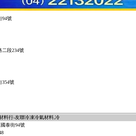
94號
二段234號
354號
氣材料行-友聯冷凍冷氣材料,冷
國泰街94號
48