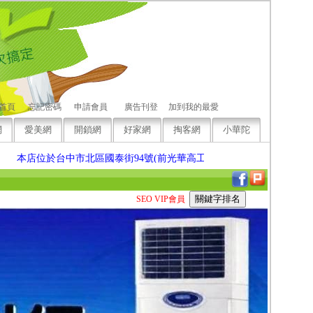
網首頁
忘記密碼
申請會員
廣告刊登
加到我的最愛
網
愛美網
開鎖網
好家網
掏客網
小華陀
店位於台中市北區國泰街94號(前光華高工附近)，以及台中市南區美村路
SEO VIP會員