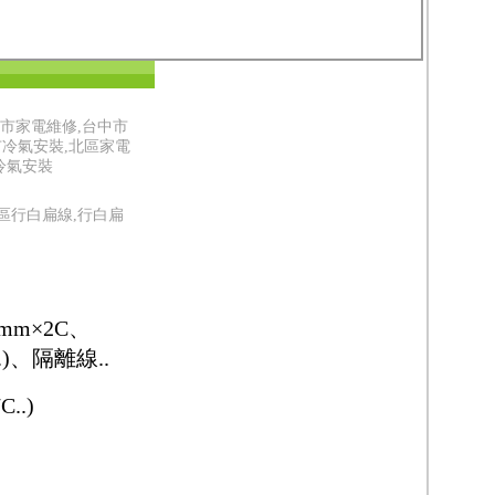
中市家電維修,台中市
市冷氣安裝,北區家電
冷氣安裝
區行白扁線,行白扁
5mm×2C、
..)、隔離線..
7C
..)