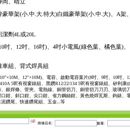
靜岡、晴立
鋅
豪華架
(小.中.大.特大)
白鐵
豪華架(小.中.大)、A
潔劑4L或20L
10吋、12吋、16吋)、4吋小電風(綠色葉、橘色葉)
推車組、背式焊具組
10"×10M、12"×10M)、電容、啟動電容葉片(8吋、9吋、10吋、
0A 5呎有視窗錶組、黑鑽R12/22/134 5呎有視窗錶組、矽利康
布、銀焊條、管夾、電熱線、銅管切刀、銅管切刀刀刃、玻璃切
封口鉗、斜口鉗、尖口鉗、省力鋼絲鉗、黃色燒焊瓦斯、鉤錶、電
泥鑽尾、快速鑽尾組、五金...等
(必
維修品名:
數量: