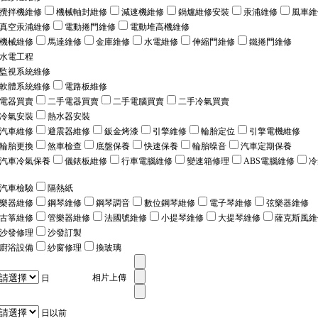
攪拌機維修
機械軸封維修
減速機維修
鍋爐維修安裝
汞浦維修
風車維
真空汞浦維修
電動捲門維修
電動堆高機維修
機械維修
馬達維修
金庫維修
水電維修
伸縮門維修
鐵捲門維修
水電工程
監視系統維修
軟體系統維修
電路板維修
電器買賣
二手電器買賣
二手電腦買賣
二手冷氣買賣
冷氣安裝
熱水器安裝
汽車維修
避震器維修
鈑金烤漆
引擎維修
輪胎定位
引擎電機維修
輪胎更換
煞車檢查
底盤保養
快速保養
輪胎噪音
汽車定期保養
汽車冷氣保養
儀錶板維修
行車電腦維修
變速箱修理
ABS電腦維修
冷
汽車檢驗
隔熱紙
樂器維修
鋼琴維修
鋼琴調音
數位鋼琴維修
電子琴維修
弦樂器維修
古箏維修
管樂器維修
法國號維修
小提琴維修
大提琴維修
薩克斯風維
沙發修理
沙發訂製
廚浴設備
紗窗修理
換玻璃
相片上傳
日
日以前