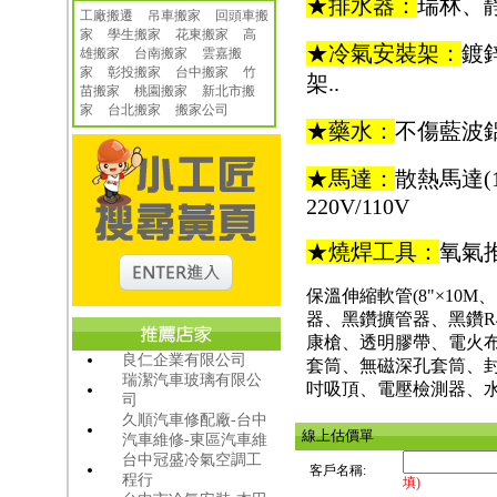
★排水器
：
瑞林、
工廠搬遷 吊車搬家
回頭車搬
家
學生搬家
花東搬家
高
★冷氣安裝架：
鍍
雄搬家
台南搬家
雲嘉搬
家
彰投搬家
台中搬家
竹
架..
苗搬家
桃園搬家
新北市搬
家
台北搬家
搬家公司
★藥水：
不傷藍波鋁
★馬達
：
散熱馬達(
220V/110V
★燒焊工具
：
氧氣
保溫伸縮軟管(8"×10M、
器、黑鑽擴管器、黑鑽R41
康槍、透明膠帶、電火
良仁企業有限公司
套筒、無磁深孔套筒、
瑞潔汽車玻璃有限公
吋吸頂、電壓檢測器、水
司
久順汽車修配廠-台中
線上估價單
汽車維修-東區汽車維
台中冠盛冷氣空調工
客戶名稱:
程行
填)