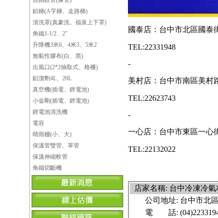
自由軟管(屎管)
鋁梯(A字梯、走路梯)
清洗罩(真豪洗、福泉上下罩)
國泰店：台中市北區國泰街
角鐵1-1/2、2"
升降機3米6、4米3、5米2
TEL:22331948
無黏性膠布(白、黑)
-
出風口(2*2抽取式、格柵)
鋁潔劑4L、20L
美村店：台中市南區美村路
真空機(插電、鋰電池)
TEL:22623743
小金剛(插電、鋰電池)
鋰電池清洗機
-
電容
一心店：台中市東區一心街
晴雨棚(小、大)
保溫管雙管、單管
TEL:22132022
保溫伸縮軟管
角鐵切斷機
店家名稱: 台中冷凍冷
公司地址:
台中市北區
電 話:
(04)223319