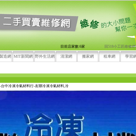
目前店家數:6家
回518小工匠維修
T製造網
MIT新聞網
野外生活網
清潔網
搬家網
租車網
學習
本
修-台中冷凍冷氣材料行-友聯冷凍冷氣材料,冷