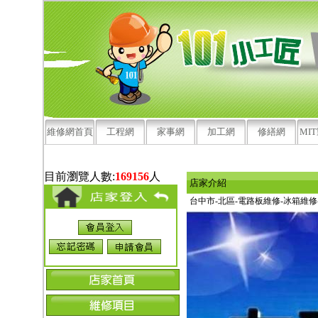
維修網首頁
工程網
家事網
加工網
修繕網
MI
目前瀏覽人數:
169156
人
店家介紹
台中市-北區-電路板維修-冰箱維