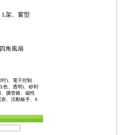
架、L架、窗型
、四角風扇
12吋)、電子控制
(白色、透明)、矽利
刀、擴管錐、磁性
表、活動板手、8