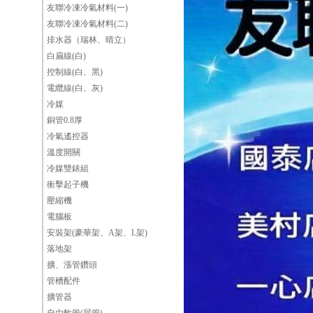
友聯冷凍冷氣材料(一)
友聯冷凍冷氣材料(二)
排水器（瑞林、晴立）
白扁線(白)
控制線(白、黑)
電纜線(白、灰)
冷媒
銅管0.8厚
冷氣遙控器
溫度開關
冷媒雙錶組
衝擊起子機
壓縮機
電腦板
安裝架(豪華架、A架、L架)
落地架
擴、漲管鑽頭
管槽配件
擴管器