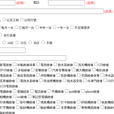
電話:
(必填)
(必填)
(必填)
人
公共工程
公司行號
每月一次
三個月一次
半年一次
一年一次
不定期需求
自行送修
日
14日
21日
30日
不限
家電維修
冷氣維修保養
電視維修
熱水器維修
洗衣機維修
CD維修
DVD維修
冰箱維修
音響維修
汽車音響維修
擴大機維修
喇叭維修
電器維修
液晶電視維修
伴唱機維修
投影機維修
空調維修保養
淨水器
瓦斯爐維修
電熱水器維修
排油煙機維修
熱水器安裝
冷凍門維修
LE
LCD電視維修
電腦維修
電腦組裝
電話維修
手機維修
ipad維修
iphone維修
相機維修
wii維修
筆記型電腦維修
印表機維修
影印機維修
傳真機維修
打卡鐘維修
碎紙機維修
收銀機維
打字機維修
點鈔機維修
驗鈔機維修
支票機維修
事務機器維修
點驗鈔
驗鈔燈維修