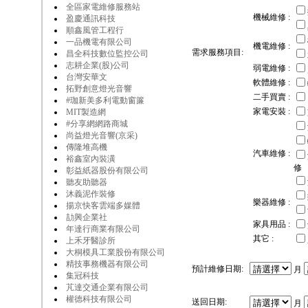
全區家電維修服務站
機械維修 :
盈慶通訊科技
順鑫風管工程行
一品機電有限公司
機電維修 :
需求服務項目:
昌全科技數位監控公司
志耕企業(股)公司
弱電維修 :
台灣安華文
軟體維修 :
拓野創意燈光音響
二手買賣 :
#珈新美多利電動窗簾
家電安裝 :
MIT製造網
#分享網網路商城
尚益燈光音響(京采)
傳隆堆高機
汽車維修 :
裕鑫室內裝潢
修
彰益紙器股份有限公司
聽友助聽器
沐義泥作裝修
樂器維修 :
揚京快客雲端多媒體
劼興企業社
家具用品 :
年達行商業有限公司
其它 :
上禾牙醫診所
大桐模具工業股份有限公司
精技事務機器有限公司
預計維修日期:
月
集冠科技
芃達交通企業有限公司
權德科技有限公司
送回日期:
月